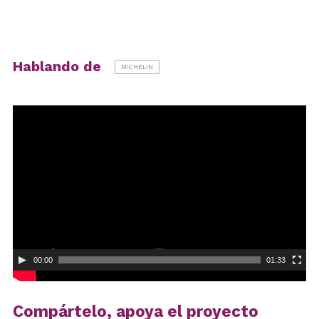
Hablando de
MICHELIN
Reproductor
de
vídeo
00:00
01:33
Compártelo, apoya el proyecto