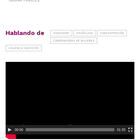
GASPAR FRANCÉS
Hablando de
ADAVASYMT
APUÑALADA
CONCENTRACIÓN
COORDINADORA DE MUJERES
VIOLENCIA MACHISTA
Reproductor
de
vídeo
00:00
01:33