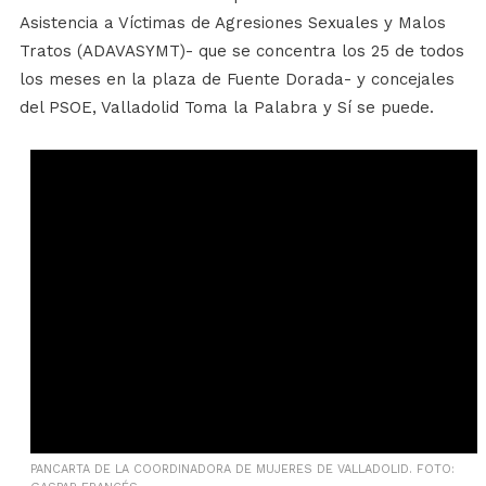
Asistencia a Víctimas de Agresiones Sexuales y Malos
Tratos (ADAVASYMT)- que se concentra los 25 de todos
los meses en la plaza de Fuente Dorada- y concejales
del PSOE, Valladolid Toma la Palabra y Sí se puede.
PANCARTA DE LA COORDINADORA DE MUJERES DE VALLADOLID. FOTO: