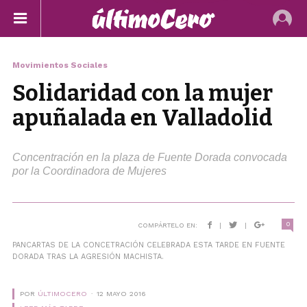
Movimientos Sociales
Solidaridad con la mujer
apuñalada en Valladolid
Concentración en la plaza de Fuente Dorada convocada
por la Coordinadora de Mujeres
0
COMPÁRTELO EN:
|
|
PANCARTAS DE LA CONCETRACIÓN CELEBRADA ESTA TARDE EN FUENTE
DORADA TRAS LA AGRESIÓN MACHISTA.
POR
ÚLTIMOCERO
12 MAYO 2016