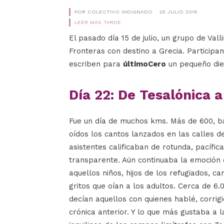
POR COLECTIVO INDIGNADO
25 JULIO 2016
LEER MÁS TARDE
El pasado día 15 de julio, un grupo de Val
Fronteras con destino a Grecia. Participan
escriben para
últimoCero
un pequeño diet
Día 22: De Tesalónica 
Fue un día de muchos kms. Más de 600, ba
oídos los cantos lanzados en las calles d
asistentes calificaban de rotunda, pacífic
transparente. Aún continuaba la emoción
aquellos niños, hijos de los refugiados, 
gritos que oían a los adultos. Cerca de 6.
decían aquellos con quienes hablé, corrigi
crónica anterior. Y lo que más gustaba a 