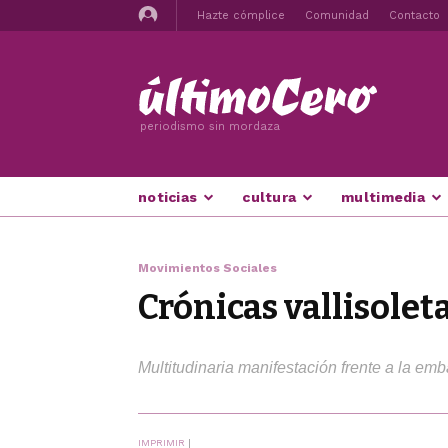
Hazte cómplice
Comunidad
Contacto
periodismo sin mordaza
noticias
cultura
multimedia
Movimientos Sociales
Crónicas vallisoleta
Multitudinaria manifestación frente a la e
IMPRIMIR
|