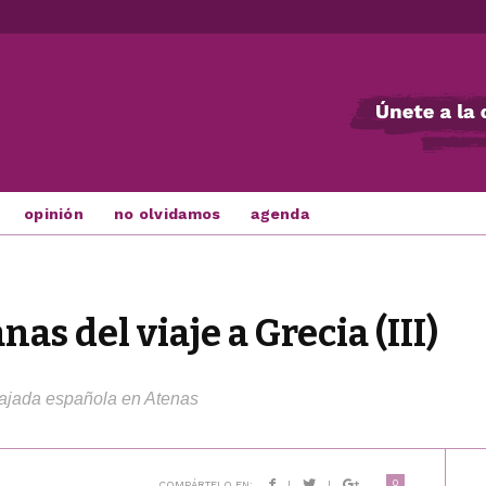
opinión
no olvidamos
agenda
nas del viaje a Grecia (III)
mbajada española en Atenas
0
COMPÁRTELO EN:
|
|