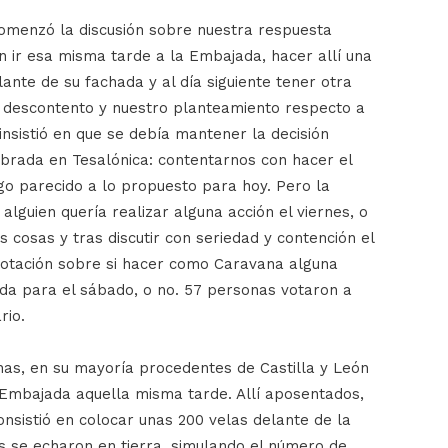
omenzó la discusión sobre nuestra respuesta
ir esa misma tarde a la Embajada, hacer allí una
ante de su fachada y al día siguiente tener otra
 descontento y nuestro planteamiento respecto a
insistió en que se debía mantener la decisión
rada en Tesalónica: contentarnos con hacer el
lgo parecido a lo propuesto para hoy. Pero la
 alguien quería realizar alguna acción el viernes, o
as cosas y tras discutir con seriedad y contención el
 votación sobre si hacer como Caravana alguna
ada para el sábado, o no. 57 personas votaron a
rio.
as, en su mayoría procedentes de Castilla y León
la Embajada aquella misma tarde. Allí aposentados,
onsistió en colocar unas 200 velas delante de la
 se echaron en tierra, simulando el número de