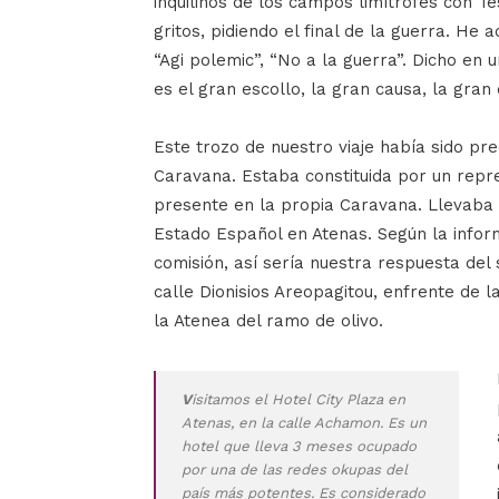
inquilinos de los campos limítrofes con T
gritos, pidiendo el final de la guerra. He 
“Agi polemic”, “No a la guerra”. Dicho en
es el gran escollo, la gran causa, la gra
Este trozo de nuestro viaje había sido pr
Caravana. Estaba constituida por un repre
presente en la propia Caravana. Llevaba 
Estado Español en Atenas. Según la infor
comisión, así sería nuestra respuesta del
calle Dionisios Areopagitou, enfrente de l
la Atenea del ramo de olivo.
V
isitamos el Hotel City Plaza en
Atenas, en la calle Achamon. Es un
hotel que lleva 3 meses ocupado
por una de las redes okupas del
país más potentes. Es considerado