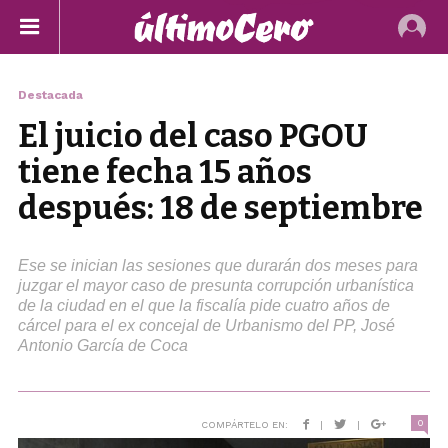
Destacada
El juicio del caso PGOU
tiene fecha 15 años
después: 18 de septiembre
Ese se inician las sesiones que durarán dos meses para
juzgar el mayor caso de presunta corrupción urbanística
de la ciudad en el que la fiscalía pide cuatro años de
cárcel para el ex concejal de Urbanismo del PP, José
Antonio García de Coca
0
COMPÁRTELO EN:
|
|