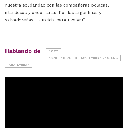
nuestra solidaridad con las compañeras polacas,
irlandesas y andorranas. Por las argentinas y
salvadoreñas... ¡Justicia para Evelyn!”.
Hablando de
ABORTO
ASAMBLEA DE AUTODEFENSA FEMINISTA MARABUNTA
FORO FEMINISTA
Reproductor
de
vídeo