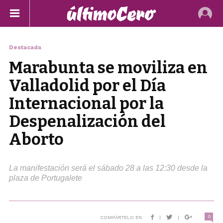
Destacada
Marabunta se moviliza en
Valladolid por el Día
Internacional por la
Despenalización del
Aborto
La manifestación será el sábado 28 a las 12:30 desde la
plaza de Portugalete
0
COMPÁRTELO EN:
|
|