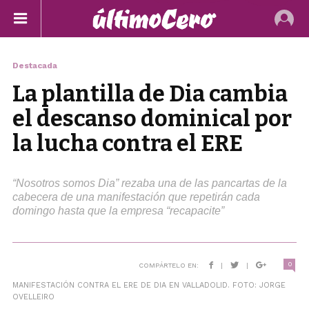
Destacada
La plantilla de Dia cambia
el descanso dominical por
la lucha contra el ERE
“Nosotros somos Dia” rezaba una de las pancartas de la
cabecera de una manifestación que repetirán cada
domingo hasta que la empresa “recapacite”
0
COMPÁRTELO EN:
|
|
MANIFESTACIÓN CONTRA EL ERE DE DIA EN VALLADOLID. FOTO: JORGE
OVELLEIRO