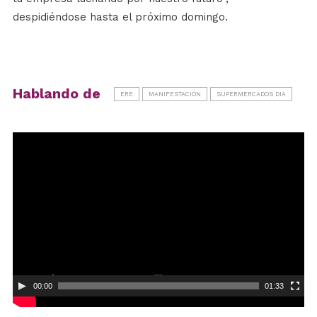
despidiéndose hasta el próximo domingo.
Hablando de
ERE
MANIFESTACIÓN
SUPERMERCADOS DIA
Reproductor
de
vídeo
00:00
01:33