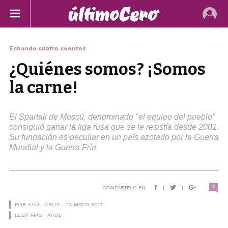
Echando cuatro cuentos
¿Quiénes somos? ¡Somos
la carne!
El Spartak de Moscú, denominado "el equipo del pueblo"
consiguió ganar la liga rusa que se le resistía desde 2001.
Su fundación es peculiar en un país azotado por la Guerra
Mundial y la Guerra Fría
0
COMPÁRTELO EN:
|
|
POR
SAÚL CRUZ
12 MAYO 2017
LEER MÁS TARDE