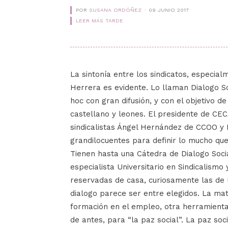
POR
SUSANA ORDÓÑEZ
09 JUNIO 2017
LEER MÁS TARDE
La sintonía entre los sindicatos, especia
Herrera es evidente. Lo llaman Dialogo S
hoc con gran difusión, y con el objetivo 
castellano y leones. El presidente de CEC
sindicalistas Ángel Hernández de CCOO y 
grandilocuentes para definir lo mucho que
Tienen hasta una Cátedra de Dialogo Social
especialista Universitario en Sindicalismo
reservadas de casa, curiosamente las de 
dialogo parece ser entre elegidos. La matr
formación en el empleo, otra herramienta
de antes, para “la paz social”. La paz soc