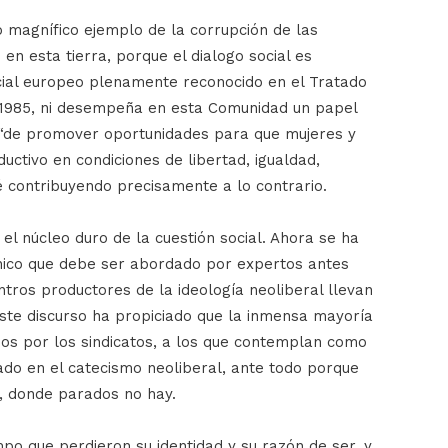
ro magnífico ejemplo de la corrupción de las
en esta tierra, porque el dialogo social es
ial europeo plenamente reconocido en el Tratado
1985, ni desempeña en esta Comunidad un papel
IT “de promover oportunidades para que mujeres y
ctivo en condiciones de libertad, igualdad,
é contribuyendo precisamente a lo contrario.
 el núcleo duro de la cuestión social. Ahora se ha
nico que debe ser abordado por expertos antes
ntros productores de la ideología neoliberal llevan
este discurso ha propiciado que la inmensa mayoría
os por los sindicatos, a los que contemplan como
ado en el catecismo neoliberal, ante todo porque
a, donde parados no hay.
po que perdieron su identidad y su razón de ser, y