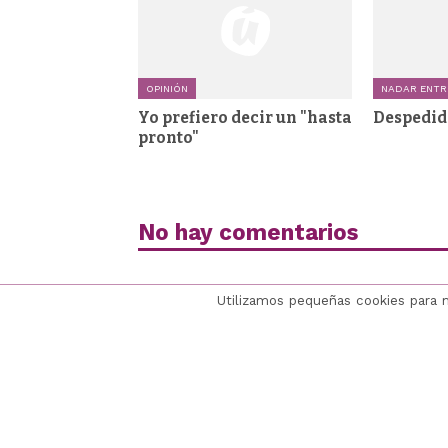
OPINIÓN
NADAR ENTR
Yo prefiero decir un "hasta
Despedid
pronto"
No hay comentarios
Utilizamos pequeñas cookies para 
últimoCero
Colabora
El proyecto
Apoya / Dona
Quiénes somos
Hazte cómplice
Anúnciate
– Comunidad