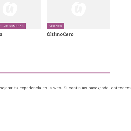
E LAS SOMBRAS
VEO VEO
a
últimoCero
mejorar tu experiencia en la web. Si continúas navegando, entende
Hemeroteca
RSS
Licencia (cc)