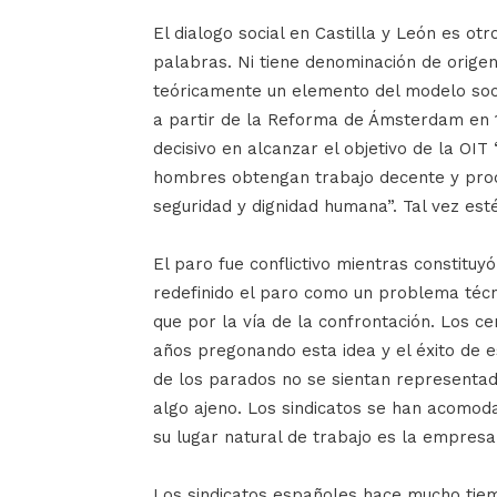
El dialogo social en Castilla y León es ot
palabras. Ni tiene denominación de origen 
teóricamente un elemento del modelo soc
a partir de la Reforma de Ámsterdam en 
decisivo en alcanzar el objetivo de la O
hombres obtengan trabajo decente y produ
seguridad y dignidad humana”. Tal vez est
El paro fue conflictivo mientras constituyó
redefinido el paro como un problema téc
que por la vía de la confrontación. Los ce
años pregonando esta idea y el éxito de 
de los parados no se sientan representad
algo ajeno. Los sindicatos se han acomod
su lugar natural de trabajo es la empres
Los sindicatos españoles hace mucho tiem