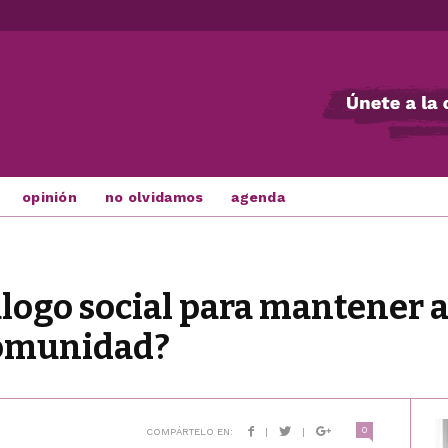
opinión
no olvidamos
agenda
alogo social para mantener 
Comunidad?
0
COMPÁRTELO EN:
|
|