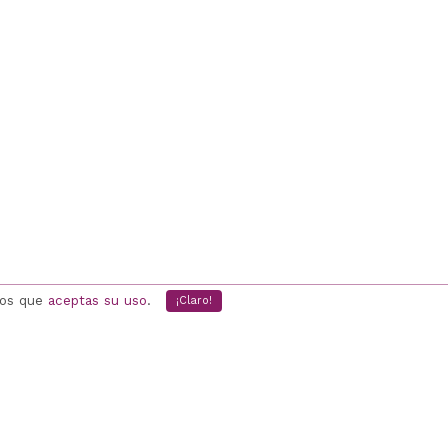
mos que
aceptas su uso
.
¡Claro!