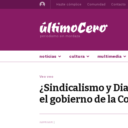
Hazte cómplice
Comunidad
Contacto
periodismo sin mordaza
noticias
cultura
multimedia
Veo veo
¿Sindicalismo y Di
el gobierno de la 
IMPRIMIR
|