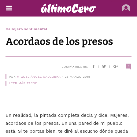
Callejero sentimental
Acordaos de los presos
0
COMPÁRTELO EN:
|
|
POR
MIGUEL ÁNGEL GALGUERA
23 MARZO 2018
LEER MÁS TARDE
En realidad, la pintada completa decía y dice, Mujeres,
acordaos de los presos. En una pared de mi pueblo
está. Si te portas bien, te diré al escucho dónde queda