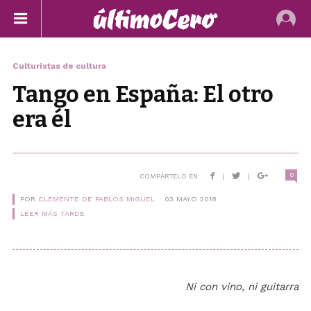
Culturistas de cultura
Tango en España: El otro
era él
0
COMPÁRTELO EN:
|
|
POR
CLEMENTE DE PABLOS MIGUEL
03 MAYO 2018
LEER MÁS TARDE
Ni con vino, ni guitarra