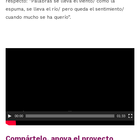
respecto: “Palabras se lleva el viento/ como la
espuma, se lleva el río/ pero queda el sentimiento/
cuando mucho se ha querío”.
Reproductor
de
vídeo
00:00
01:33
Compártelo, apoya el proyecto