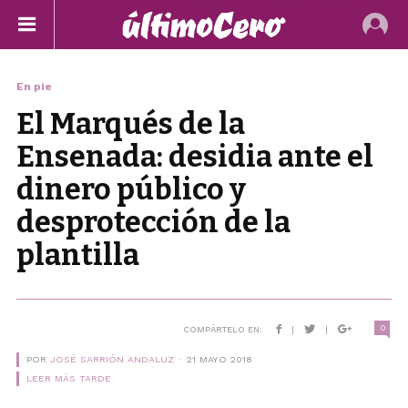
En pie
El Marqués de la
Ensenada: desidia ante el
dinero público y
desprotección de la
plantilla
0
COMPÁRTELO EN:
|
|
POR
JOSÉ SARRIÓN ANDALUZ
21 MAYO 2018
LEER MÁS TARDE