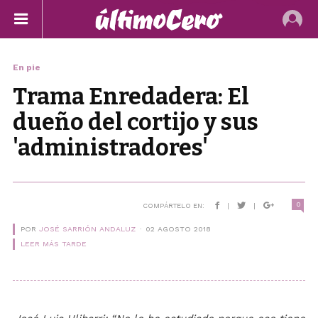
En pie
Trama Enredadera: El
dueño del cortijo y sus
'administradores'
0
COMPÁRTELO EN:
|
|
POR
JOSÉ SARRIÓN ANDALUZ
02 AGOSTO 2018
LEER MÁS TARDE