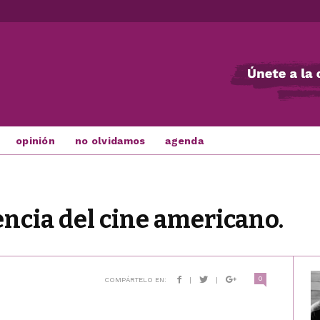
opinión
no olvidamos
agenda
encia del cine americano.
0
COMPÁRTELO EN:
|
|