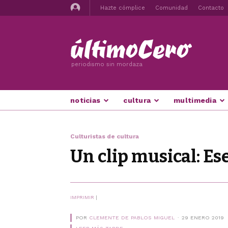
Hazte cómplice
Comunidad
Contacto
periodismo sin mordaza
noticias
cultura
multimedia
Culturistas de cultura
Un clip musical: Es
IMPRIMIR
|
POR
CLEMENTE DE PABLOS MIGUEL
29 ENERO 2019