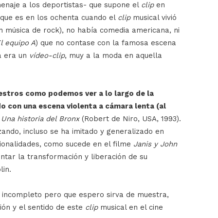
menaje a los deportistas- que supone el
clip
en
nque es en los ochenta cuando el
clip
musical vivió
 música de rock), no había comedia americana, ni
l equipo A
) que no contase con la famosa escena
a era un
vídeo-clip
, muy a la moda en aquella
estros como podemos ver a lo largo de la
o con una escena violenta a cámara lenta (al
e
Una historia del Bronx
(Robert de Niro, USA, 1993).
zando, incluso se ha imitado y generalizado en
cionalidades, como sucede en el filme
Janis y John
ontar la transformación y liberación de su
lin.
y incompleto pero que espero sirva de muestra,
ión y el sentido de este
clip
musical en el cine