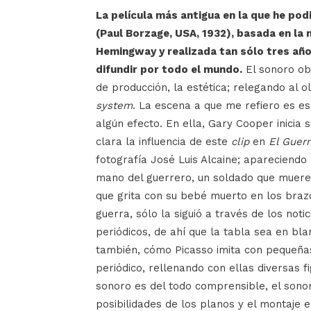
La película más antigua en la que he pod
(Paul Borzage, USA, 1932), basada en la 
Hemingway y realizada tan sólo tres añ
difundir por todo el mundo.
El sonoro obl
de producción, la estética; relegando al o
system
. La escena a que me refiero es e
algún efecto. En ella, Gary Cooper inicia 
clara la influencia de este
clip
en
El Guern
fotografía José Luis Alcaine; apareciendo 
mano del guerrero, un soldado que muere 
que grita con su bebé muerto en los brazo
guerra, sólo la siguió a través de los noti
periódicos, de ahí que la tabla sea en bl
también, cómo Picasso imita con pequeñas 
periódico, rellenando con ellas diversas f
sonoro es del todo comprensible, el sonor
posibilidades de los planos y el montaje 