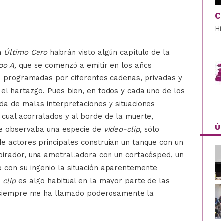
C
H
n
Último Cero
habrán visto algún capítulo de la
po A,
que se comenzó a emitir en los años
o programadas por diferentes cadenas, privadas y
 el hartazgo. Pues bien, en todos y cada uno de los
da de malas interpretaciones y situaciones
 cual acorralados y al borde de la muerte,
Ú
 se observaba una especie de
vídeo-clip
, sólo
 actores principales construían un tanque con un
pirador, una ametralladora con un cortacésped, un
 con su ingenio la situación aparentemente
e
clip
es algo habitual en la mayor parte de las
e siempre me ha llamado poderosamente la