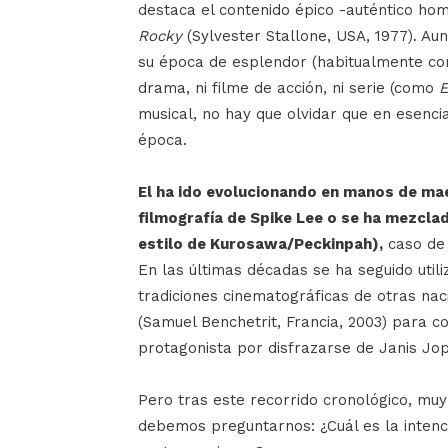
destaca el contenido épico -auténtico ho
Rocky
(Sylvester Stallone, USA, 1977). Au
su época de esplendor (habitualmente con
drama, ni filme de acción, ni serie (como
E
musical, no hay que olvidar que en esenci
época.
El ha ido evolucionando en manos de ma
filmografía de Spike Lee o se ha mezclad
estilo de Kurosawa/Peckinpah),
caso d
En las últimas décadas se ha seguido utili
tradiciones cinematográficas de otras na
(Samuel Benchetrit, Francia, 2003) para c
protagonista por disfrazarse de Janis Jop
Pero tras este recorrido cronológico, mu
debemos preguntarnos: ¿Cuál es la intenc