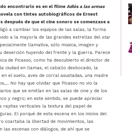
ido encontrarlo es en el filme
Adiós a las armas
novela con tintes autobiográficos de Ernest
os después de que el cine sonoro se comenzase a
igó a cambiar los equipos de las salas, la forma
lvido a la mayoría de las grandes estrellas del
star
specialmente llamativa, sólo música, imagen y
su deserción huyendo del frente y la guerra. Parece
ica
de Picasso, como ha descubierto el director de
la ciudad en llamas, el caballo desbocado, la
en el suelo, aves de corral asustadas, una madre
s,… No hay que olvidar que Picasso no vio la
ciarios que se emitían en las salas de cine y de los
anco y negro; en este sentido, se puede apreciar
rayitas verticales la textura del papel de
iguras. El porqué de esta escena en los inicios del
o coartaba la libertad de movimientos, las
en las escenas con diálogos, de ahí que se