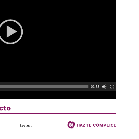
01:33
cto
HAZTE CÓMPLICE
tweet