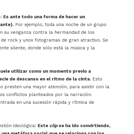
o:
Es ante todo una forma de hacer un
ante).
Por ejemplo, toda una noche de un grupo
an su venganza contra la hermandad de los
 de rock y unos fotogramas de gran atractivo. Se
te silente, donde sólo está la música y la
suele utilizar como un momento previo a
cie de descanso en el ritmo de la cinta.
Esto
o presten una mayor atención, para asistir con la
s conflictos planteados por la narración.
ntrada en una sucesión rápida y rítmica de
estión ideológica:
Este
clip
se ha ido convirtiendo,
n una metáfora social
que se relaciona con los