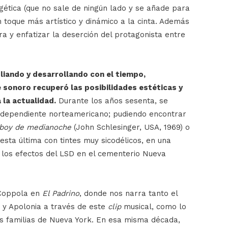
gética (que no sale de ningún lado y se añade para
 toque más artístico y dinámico a la cinta. Además
ra y enfatizar la deserción del protagonista entre
liando y desarrollando con el tiempo,
 sonoro recuperó las posibilidades estéticas y
 la actualidad.
Durante los años sesenta, se
 independiente norteamericano; pudiendo encontrar
boy de medianoche
(John Schlesinger, USA, 1969) o
esta última con tintes muy sicodélicos, en una
o los efectos del LSD en el cementerio Nueva
 Coppola en
El Padrino
, donde nos narra tanto el
e y Apolonia a través de este
clip
musical, como lo
las familias de Nueva York. En esa misma década,