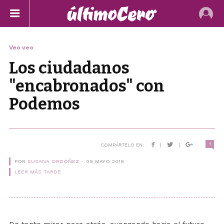
Veo veo
Los ciudadanos
"encabronados" con
Podemos
1
COMPÁRTELO EN:
|
|
POR
SUSANA ORDÓÑEZ
09 MAYO 2019
LEER MÁS TARDE