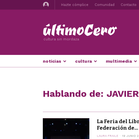
Hazte cómplice
Comunidad
Contacto
cultura sin mordaza
noticias
cultura
multimedia
Hablando de: JAVIE
La Feria del Li
Federación de...
LAURA FRAILE
19 JUNIO 2