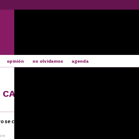
opinión
no olvidamos
agenda
R CARBALLO
bro se clausura con un merecido homenaje a la
H
016