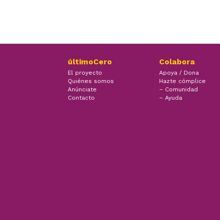
últimoCero
Colabora
El proyecto
Apoya / Dona
Quiénes somos
Hazte cómplice
Anúnciate
– Comunidad
Contacto
– Ayuda