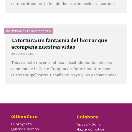
compartimos tanto los de dedicación exclusiva como...
POLÍTICAMENTE INCORRECTO
La tortura: un fantasma del horror que
acompaña nuestras vidas
28 JUNIO 2016
Todavía está reciente el eco suscitado por la enésima
condena de la Corte Europea de Derechos Humanos
(Estrasburgo)contra España en Mayo y las declaraciones...
últimoCero
Colabora
El proyecto
Apoya / Dona
Quiénes somos
Hazte cómplice