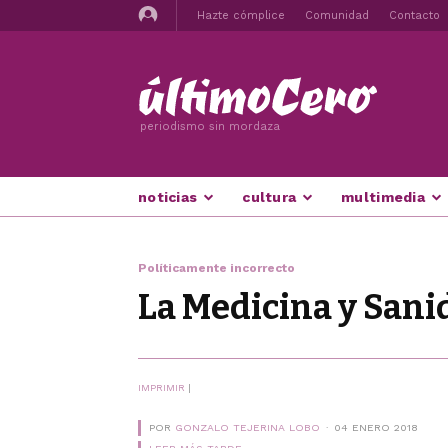
Hazte cómplice
Comunidad
Contacto
periodismo sin mordaza
noticias
cultura
multimedia
Políticamente incorrecto
La Medicina y Sani
IMPRIMIR
|
POR
GONZALO TEJERINA LOBO
04 ENERO 2018