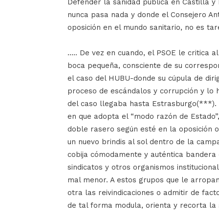
Defender la sanidad pública en Castilla y
nunca pasa nada y donde el Consejero Ant
oposición en el mundo sanitario, no es tare
….. De vez en cuando, el PSOE le critica 
boca pequeña, consciente de su correspo
el caso del HUBU-donde su cúpula de dirig
proceso de escándalos y corrupción y lo h
del caso llegaba hasta Estrasburgo(***). 
en que adopta el “modo razón de Estado”,
doble rasero según esté en la oposición
un nuevo brindis al sol dentro de la camp
cobija cómodamente y auténtica bandera d
sindicatos y otros organismos institucion
mal menor. A estos grupos que le arropan
otra las reivindicaciones o admitir de fact
de tal forma modula, orienta y recorta l