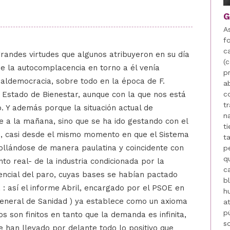
G
A
f
c
randes virtudes que algunos atribuyeron en su día
(
ue la autocomplacencia en torno a él venía
pr
ldemocracia, sobre todo en la época de F.
a
 Estado de Bienestar, aunque con la que nos está
c
t
. Y además porque la situación actual de
n
 a la mañana, sino que se ha ido gestando con el
t
o, casi desde el mismo momento en que el Sistema
t
ollándose de manera paulatina y coincidente con
p
q
o real- de la industria condicionada por la
c
encial del paro, cuyas bases se habían pactado
b
: así el informe Abril, encargado por el PSOE en
h
General de Sanidad ) ya establece como un axioma
a
p
os son finitos en tanto que la demanda es infinita,
s
e han llevado por delante todo lo positivo que