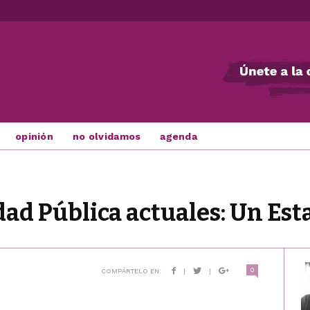
opinión
no olvidamos
agenda
dad Pública actuales: Un Est
0
COMPÁRTELO EN:
|
|