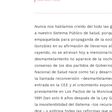
LEER MÁS TARDE
Nunca nos habíamos creído del todo las g
a nuestro Sistema Público de Salud, porq
empaquetada para propaganda de la socia
González en su afirmación de llevarnos al
cayendo, no se atrevan hoy a mencionarlo
desmantelamiento no aparece de la noche
consenso de los dos partidos de Gobiern
Nacional de Salud nace como tal y desarr
la llamada reconversión –desmantelamient
entrada en la CEE y el crecimiento expon
previamente en Los Pactos de la Moncloa 
1991 (tan solo 6 años después de la Ley 
la insostenibilidad del Sistema -los recurs
dice - y anticipa todas las reformas que s