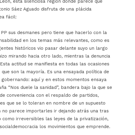
 León, esta silenciosa región donde parece que
onio Sáez Aguado disfruta de una plácida
a fácil:
al PP sus desmanes pero tiene que hacerlo con la
nsabilidad en los temas más relevantes, como es
entes históricos vio pasar delante suyo un largo
izo mirando hacia otro lado, mientras la denuncia
Esta actitud se manifiesta en todas las ocasiones
 que son la mayoría. Es una ensayada política de
 o gobernando: aquí y en estos momentos ensaya
aña “Nos duele la sanidad”, bandera bajo la que se
e conveniencia con el respaldo de partidos,
ales que se lo toleran en nombre de un supuesto
 no parece importarles ir dejando atrás una tras
o como irreversibles las leyes de la privatización,
a socialdemocracia los movimientos que emprende.