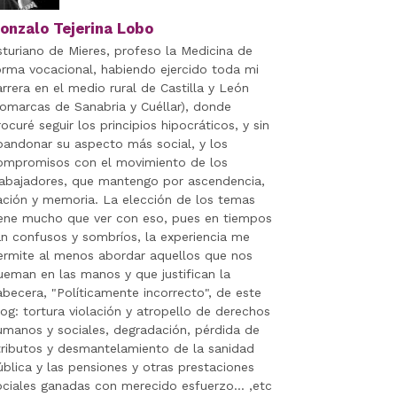
onzalo Tejerina Lobo
sturiano de Mieres, profeso la Medicina de
orma vocacional, habiendo ejercido toda mi
arrera en el medio rural de Castilla y León
comarcas de Sanabria y Cuéllar), donde
ocuré seguir los principios hipocráticos, y sin
bandonar su aspecto más social, y los
ompromisos con el movimiento de los
rabajadores, que mantengo por ascendencia,
ación y memoria. La elección de los temas
iene mucho que ver con eso, pues en tiempos
an confusos y sombríos, la experiencia me
ermite al menos abordar aquellos que nos
ueman en las manos y que justifican la
abecera, "Políticamente incorrecto", de este
log: tortura violación y atropello de derechos
umanos y sociales, degradación, pérdida de
tributos y desmantelamiento de la sanidad
ública y las pensiones y otras prestaciones
ociales ganadas con merecido esfuerzo... ,etc