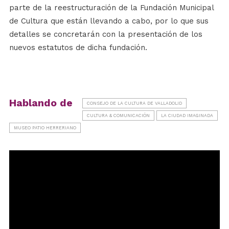
parte de la reestructuración de la Fundación Municipal
de Cultura que están llevando a cabo, por lo que sus
detalles se concretarán con la presentación de los
nuevos estatutos de dicha fundación.
Hablando de
CONSEJO DE LA CULTURA DE VALLADOLID
CULTURA & COMUNICACIÓN
LA CIUDAD IMAGINADA
MUSEO PATIO HERRERIANO
Reproductor
de
vídeo