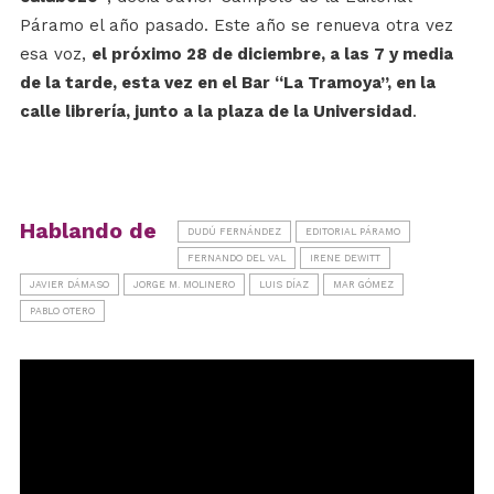
Páramo el año pasado. Este año se renueva otra vez
esa voz,
el próximo 28 de diciembre, a las 7 y media
de la tarde, esta vez en el Bar “La Tramoya”, en la
calle librería, junto a la plaza de la Universidad
.
Hablando de
DUDÚ FERNÁNDEZ
EDITORIAL PÁRAMO
FERNANDO DEL VAL
IRENE DEWITT
JAVIER DÁMASO
JORGE M. MOLINERO
LUIS DÍAZ
MAR GÓMEZ
PABLO OTERO
Reproductor
de
vídeo