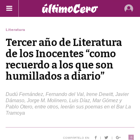
Literatura
Tercer año de Literatura
de los Inocentes “como
recuerdo a los que son
humillados a diario”
Dudú Fernández, Fernando del Val, Irene Dewitt, Javier
Dámaso, Jorge M. Molinero, Luis Díaz, Mar Gómez y
Pablo Otero, entre otros, leerán sus poemas en el Bar La
Tramoya
0
COMPÁRTELO EN:
|
|