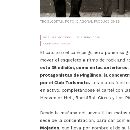
TROGLODITAS. FOTO: DIAGONAL PRODUCCIONES
POR
ÚLTIMOCERO
07 ENERO 2018
LEER MÁS TARDE
El caldito o el café pingüinero ponen su gr
mover el esqueleto a ritmo de rock and r
esta 35 edición, como en las anteriores,
protagonistas de Pingüinos, la concentr
por el Club Turismoto.
Los platos fuertes
en activo, completándose el cartel con la
Heaven or Hell, Rock&Roll Circus y Los Pi
Desde la mañana del jueves 11 las motos 
sede de la concentración, para dar comien
Mojados
, que lleva por nombre el de su l