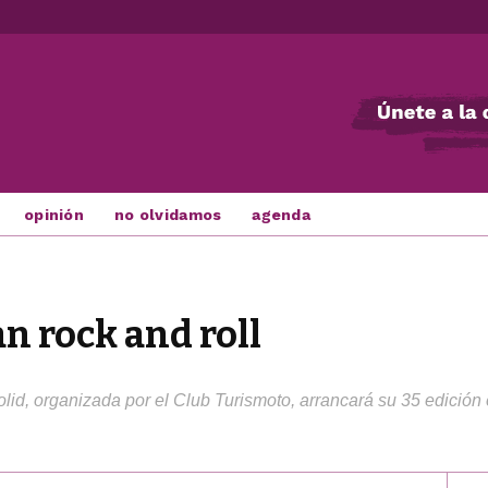
opinión
no olvidamos
agenda
n rock and roll
lid, organizada por el Club Turismoto, arrancará su 35 edición