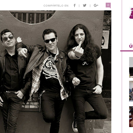
0
COMPÁRTELO EN:
|
|
Ú