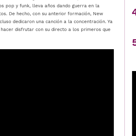
os pop y funk, lleva años dando guerra en la
tos. De hecho, con su anterior formación, New
cluso dedicaron una canción a la concentración. Ya
hacer disfrutar con su directo a los primeros que