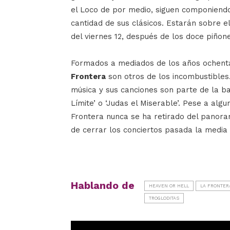
el Loco de por medio, siguen componien
cantidad de sus clásicos. Estarán sobre 
del viernes 12, después de los doce piñones
Formados a mediados de los años ochenta
Frontera
son otros de los incombustibles.
música y sus canciones son parte de la b
Límite’ o ‘Judas el Miserable’. Pese a alg
Frontera nunca se ha retirado del panora
de cerrar los conciertos pasada la media 
Hablando de
HEAVEN OR HELL
LA FRONTER
TROGLODITAS
Reproductor