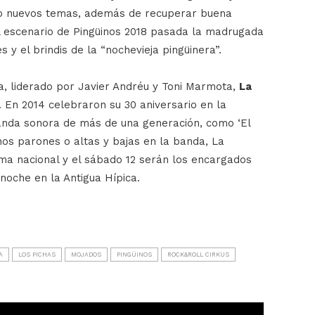
do nuevos temas, además de recuperar buena
el escenario de Pingüinos 2018 pasada la madrugada
 y el brindis de la “nochevieja pingüinera”.
, liderado por Javier Andréu y Toni Marmota,
La
 En 2014 celebraron su 30 aniversario en la
anda sonora de más de una generación, como ‘El
unos parones o altas y bajas en la banda, La
ma nacional y el sábado 12 serán los encargados
noche en la Antigua Hípica.
A
LOS PICHAS
MOJADOS
PINGÜINOS
ROCK&ROLL CIRKUS