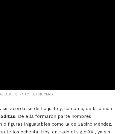
VALLADOLID. FOTO: ÚLTIMOCERO
k sin acordarse de Loquillo y, como no, de la banda
loditas
. De ella formaron parte nombres
ín o figuras inigualables como la de Sabino Méndez,
rante los ochenta. Hoy, entrado el siglo XXI, ya sin