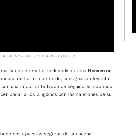
A DE LAS MORERAS. FOTO: JORGE OVELLEIRO
ísima banda de metal-rock vallisoletana
Heaven or
aunque en horario de tarde, consiguieron levantar
s, con una importante tropa de seguidores copando
cer bailar a los pingüinos con las canciones de su
sábado dos apuestas seguras de la escena