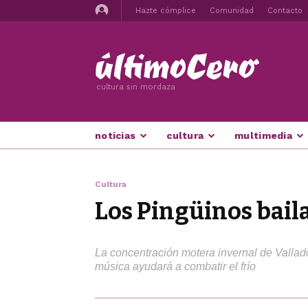
Hazte cómplice
Comunidad
Contacto
cultura sin mordaza
noticias
cultura
multimedia
Cultura
Los Pingüinos baila
La concentración motera invernal de Vallado
música ayudará a combatir el frío