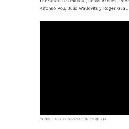
Literatura Dramática-, Jesús Arbués, Pedr
Alfonso Pou, Julio Wallovits y Roger Gual.
CONSULTA LA PROGRAMACIÓN COMPLETA