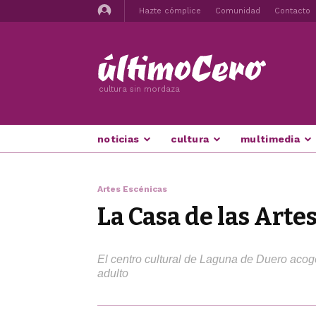
Hazte cómplice
Comunidad
Contacto
cultura sin mordaza
noticias
cultura
multimedia
Artes Escénicas
La Casa de las Arte
El centro cultural de Laguna de Duero acoger
adulto