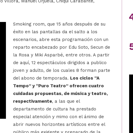
o Villora, Manuel Orjuela, Chiqui Carabante,
Smoking room, que 15 años después de su
éxito en las pantallas da el salto a los
escenarios, abre esta programación con un
reparto encabezado por Edu Soto, Secun de
la Rosa y Miki Asparbé, entre otros. A partir
de aquí, 12 espectáculos dirigidos a publico
joven y adulto, de los cuales 8 forman parte
del abono de temporada.
Los ciclos “A
Tempo” y “Puro Teatro” ofrecen cuatro
cuidadas propuestas, de música y teatro,
respectivamente
, a las que el
departamento de cultura ha prestado
especial atención y mimo con el ánimo de
abrir nuevos horizontes artísticos entre el
público más exigente y preparado de la