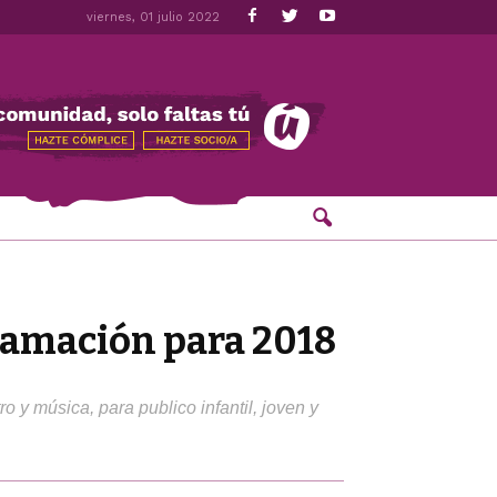
viernes, 01 julio 2022
gramación para 2018
 y música, para publico infantil, joven y