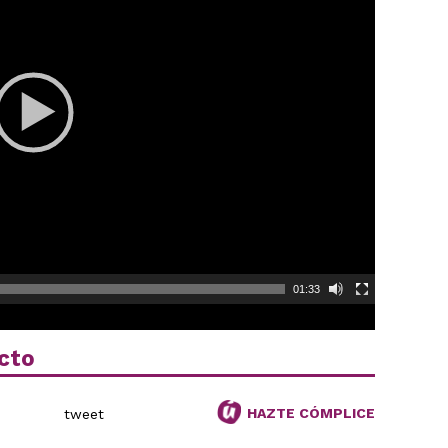
01:33
cto
HAZTE CÓMPLICE
tweet