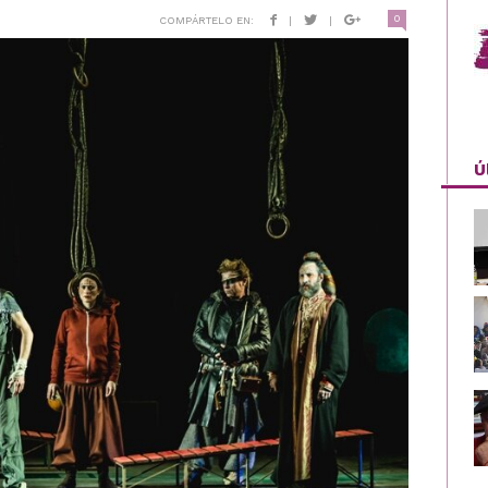
0
COMPÁRTELO EN:
|
|
Ú