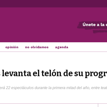
opinión
no olvidamos
agenda
s levanta el telón de su pro
á 22 espectáculos durante la primera mitad del año, entre teatro