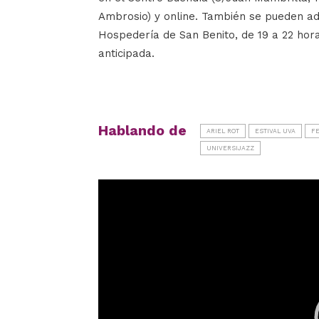
Ambrosio) y online. También se pueden adqu
Hospedería de San Benito, de 19 a 22 hor
anticipada.
Hablando de
ARIEL ROT
ESTIVAL UVA
F
UNIVERSIJAZZ
Reproductor
de
vídeo