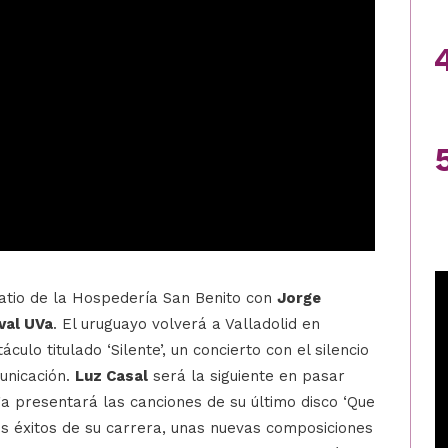
Patio de la Hospedería San Benito con
Jorge
val UVa
. El uruguayo volverá a Valladolid en
culo titulado ‘Silente’, un concierto con el silencio
nicación.
Luz Casal
será la siguiente en pasar
a presentará las canciones de su último disco ‘Que
es éxitos de su carrera, unas nuevas composiciones