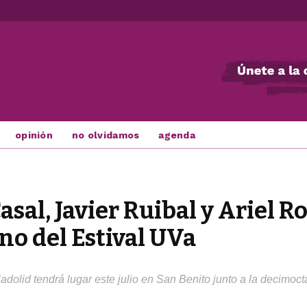
opinión
no olvidamos
agenda
asal, Javier Ruibal y Ariel R
no del Estival UVa
ladolid tendrá lugar este julio en San Benito junto a la decimoc