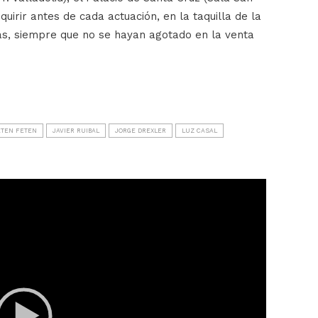
irir antes de cada actuación, en la taquilla de la
as, siempre que no se hayan agotado en la venta
ETEN FETEN
JAVIER RUIBAL
JORGE DREXLER
LUZ CASAL