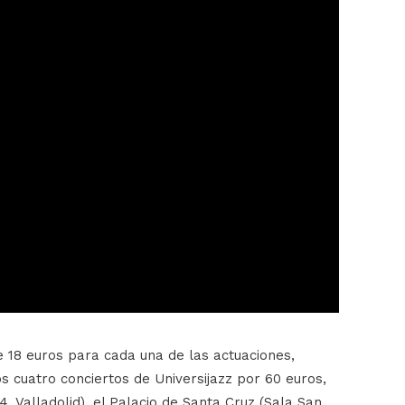
e 18 euros para cada una de las actuaciones,
s cuatro conciertos de Universijazz por 60 euros,
. Valladolid), el Palacio de Santa Cruz (Sala San