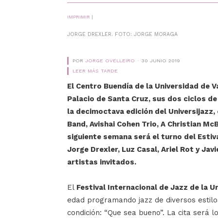
IMPRIMIR
|
JORGE DREXLER. FOTO: JORGE MORAGA
POR
JORGE OVELLEIRO
30 JUNIO 2019
LEER MÁS TARDE
El Centro Buendía de la Universidad de Va
Palacio de Santa Cruz, sus dos ciclos de 
la decimoctava edición del Universijazz,
Band, Avishai Cohen Trio, A Christian Mc
siguiente semana será el turno del Estiva
Jorge Drexler, Luz Casal, Ariel Rot y Ja
artistas invitados.
El
Festival Internacional de Jazz de la U
edad programando jazz de diversos estilos
condición: “Que sea bueno”. La cita será los