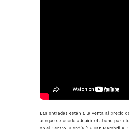
Las entradas están a la venta al precio d
aunque se puede adquirir el abono para lo
en el Centro Buendía (C/Juan Mambrilla, 14