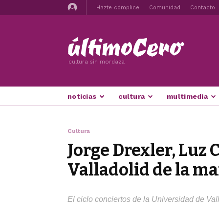
Hazte cómplice
Comunidad
Contacto
cultura sin mordaza
noticias
cultura
multimedia
Cultura
Jorge Drexler, Luz C
Valladolid de la ma
El ciclo conciertos de la Universidad de Val