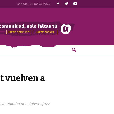
sábado, 28 mayo 2022
ot vuelven a
tava edición del Universijazz