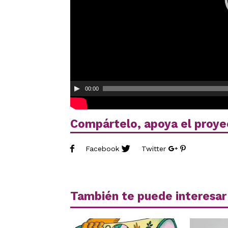
00:00
Compártelo, apoya el proye
Facebook
Twitter
También te puede interesar