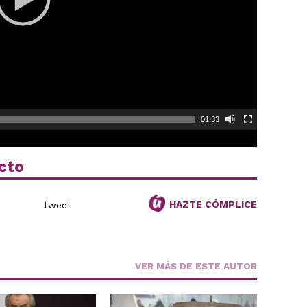
01:33
cto
HAZTE CÓMPLICE
tweet
VER MÁS DE ESTE AUTOR