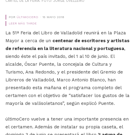
CARTEL DE LA FERIA. FOTO: JORGE OVELLEIRO
POR
ÚLTIMOCERO
15 MAYO 2018
LEER MÁS TARDE
La 51ª Feria del Libro de Valladolid reunirá en la Plaza
Mayor a cerca de un
centenar de escritores y artistas
de referencia en la literatura nacional y portuguesa
,
siendo éste el país invitado, del 1 al 10 de junio. El
alcalde, Óscar Puente, la concejala de Cultura y
Turismo, Ana Redondo, y el presidente del Gremio de
Libreros de Valladolid, Marco Antonio Blanco, han
presentado esta mañana el programa completo del
certamen con el objetivo de “satisfacer los gustos de la
mayoría de vallisoletanos”, según explicó Puente.
últimoCero vuelve a tener una importante presencia en
el certamen. Además de instalar su propia caseta, el
domingo 3 de junio se presentará el libro
‘Laguna de