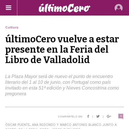
Cultura
últimoCero vuelve a estar
presente en la Feria del
Libro de Valladolid
La Plaza Mayor será de nuevo el punto de encuentro
literario del 1 al 10 de junio, con Portugal como país
invitado en esta 51ª edición y Nieves Concostrina como
pregonera
0
COMPÁRTELO EN:
|
|
ÓSCAR PUENTE, ANA REDONDO Y MARCO ANTONIO BLANCO JUNTO A