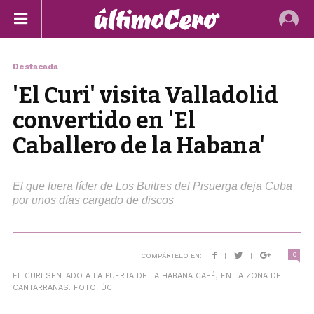
Destacada
'El Curi' visita Valladolid
convertido en 'El
Caballero de la Habana'
El que fuera líder de Los Buitres del Pisuerga deja Cuba
por unos días cargado de discos
0
COMPÁRTELO EN:
|
|
EL CURI SENTADO A LA PUERTA DE LA HABANA CAFÉ, EN LA ZONA DE
CANTARRANAS. FOTO: ÚC