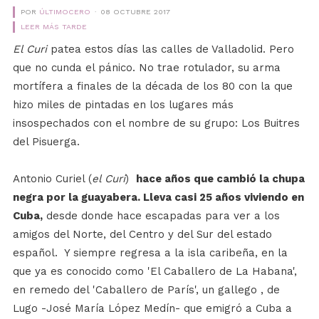
POR
ÚLTIMOCERO
08 OCTUBRE 2017
LEER MÁS TARDE
El Curi
patea estos días las calles de Valladolid. Pero
que no cunda el pánico. No trae rotulador, su arma
mortífera a finales de la década de los 80 con la que
hizo miles de pintadas en los lugares más
insospechados con el nombre de su grupo: Los Buitres
del Pisuerga.
Antonio Curiel (
el Curi
)
hace años que cambió la chupa
negra por la guayabera. Lleva casi 25 años viviendo en
Cuba,
desde donde hace escapadas para ver a los
amigos del Norte, del Centro y del Sur del estado
español. Y siempre regresa a la isla caribeña, en la
que ya es conocido como 'El Caballero de La Habana',
en remedo del 'Caballero de París', un gallego , de
Lugo -José María López Medín- que emigró a Cuba a