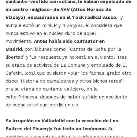
cantante -vestido con sotana, le habían expulsado de
un centro religioso-
de AHV (Altos Hornos de
Vizcaya), encuadrados en el 'rock radikal vasco,
y
aunque editó un miniLP y 4
singles,
él considera que
nunca estuvo en el núcleo duro de aquel
movimiento.
Antes había sido cantautor en
Madrid,
con álbunes como 'Cantos de lucha por la
libertad' y 'La respuesta ya no está en el viento'. Tras
su etapa de activista de La Comuna y empleado de El
Cafetín, local que quisieron volar los fachas, grabó otro
disco: 'Historia de camaleones y otros bichos raros';
era su etapa de cantante callejero, en la
calle Princesa, después de haber sufrido un accidente
de coche en el que perdió un ojo.
Su irrupción en Valladolid con la creación de Los
Buitres del Pisuerga fue todo un fenómeno.
Su
objetivo era dinamizar, agitar la ciudad y no siempre