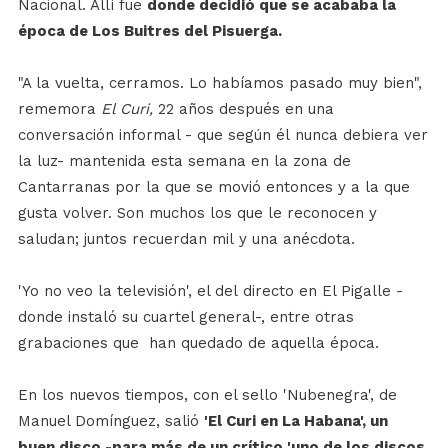
Nacional. Allí fue
donde decidió que se acababa la
época de Los Buitres del Pisuerga.
"A la vuelta, cerramos. Lo habíamos pasado muy bien",
rememora
El Curi,
22 años después en una
conversación informal - que según él nunca debiera ver
la luz- mantenida esta semana en la zona de
Cantarranas por la que se movió entonces y a la que
gusta volver. Son muchos los que le reconocen y
saludan; juntos recuerdan mil y una anécdota.
'Yo no veo la televisión', el del directo en El Pigalle -
donde instaló su cuartel general-, entre otras
grabaciones que han quedado de aquella época.
En los nuevos tiempos, con el sello 'Nubenegra', de
Manuel Domínguez, salió
'El Curi en La Habana', un
buen disco -para más de un crítico 'uno de los discos