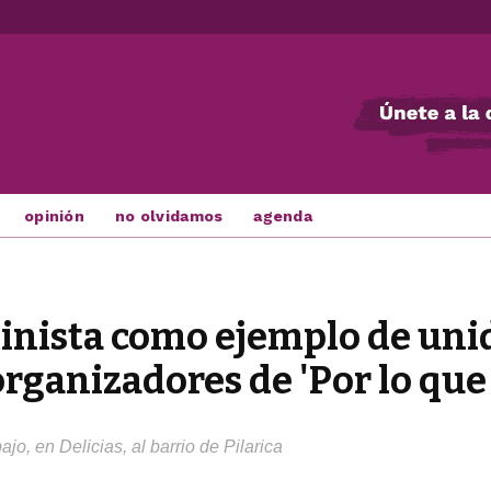
opinión
no olvidamos
agenda
inista como ejemplo de uni
organizadores de 'Por lo qu
jo, en Delicias, al barrio de Pilarica