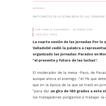
IMPRIMIR
|
PARTICIPANTES EN LA ÚLTIMA MESA DE LAS JORNADAS
POR AURELIO CONTRERAS
26 ENERO 2018
LEER MÁS TARDE
La cuarta sesión de las jornadas Por lo
Valladolid cedió la palabra a representa
organizado las jornadas: Parados en Mov
"el presente y futuro de las luchas".
El moderador de la mesa -Paco, de Parado
aunque ahora el enemigo -"el 1% que dete
que en la época de la que se trató en jor
"para dar
un giro de 180 grados a esta s
los trabajadores pongamos a trabajar la 