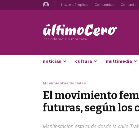
Hazte cómplice
Comunidad
Contacto
periodismo sin mordaza
noticias
cultura
multimedia
Movimientos Sociales
El movimiento fem
futuras, según los 
Manifestación esta tarde desde la calle Traba