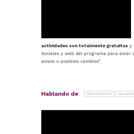
actividades son totalmente gratuitas
y 
Sociales y web del programa para estar at
avisos o posibles cambios”.
Hablando de
OCIO ALTERNATIVO
VALLANOC
Reproductor
de
vídeo