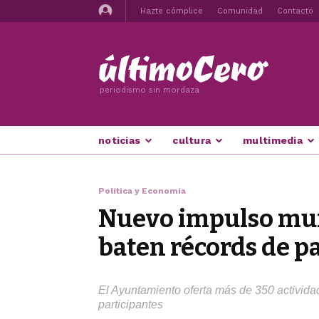
Hazte cómplice
Comunidad
Contacto
periodismo sin mordaza
noticias
cultura
multimedia
Política y Economía
Nuevo impulso muni
baten récords de p
El Ayuntamiento oferta más de 350 actividad
participantes