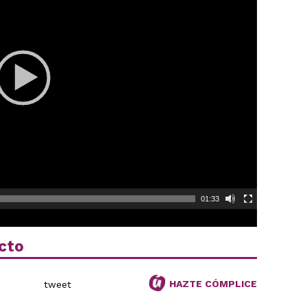
01:33
cto
HAZTE CÓMPLICE
tweet