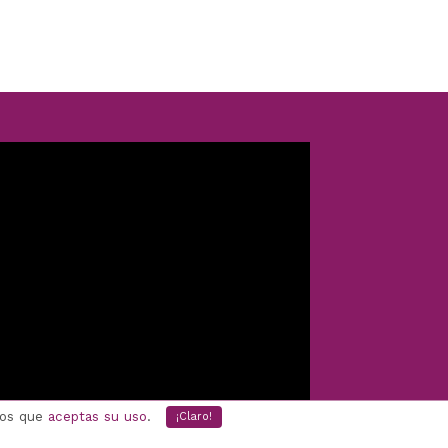
mos que
aceptas su uso
.
¡Claro!