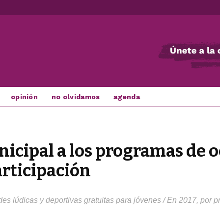
opinión
no olvidamos
agenda
cipal a los programas de oc
articipación
es lúdicas y deportivas gratuitas para jóvenes / En 2017, por p