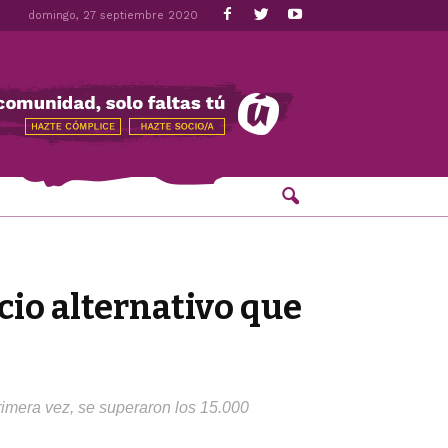
domingo, 27 septiembre 2020
io alternativo que
rimera vez, se superaron los 15.000