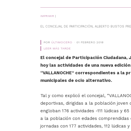
IMPRIMIR
|
EL CONCEJAL DE PARTICIPACIÓN, ALBERTO BUSTOS PR
POR
ÚLTIMOCERO
01 FEBRERO 2018
LEER MÁS TARDE
El concejal de Participación Ciudadana,
hoy las actividades de una nueva edici
“VALLANOCHE” correspondientes a la pr
municipales de ocio alternativo.
Tal y como explicó el concejal, “VALLANO
deportivas, dirigidas a la población joven
engloban 176 actividades -111 lúdicas y 65
a la población con edades comprendidas e
jornadas con 177 actividades, 112 lúdicas y