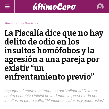
Movimientos Sociales
La Fiscalía dice que no hay
delito de odio en los
insultos homófobos y la
agresión a una pareja por
existir “un
enfrentamiento previo”
Impugna el recurso interpuesto por Valladolid Diversa
contra el archivo inicial de la denuncia presentada por
insultos en plena calle: "Maricones, sidosos y pederastas"