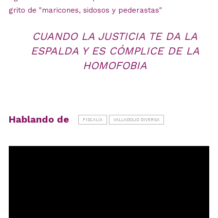
grito de "maricones, sidosos y pederastas"
CUANDO LA JUSTICIA TE DA LA
ESPALDA Y ES CÓMPLICE DE LA
HOMOFOBIA
Hablando de
FISCALÍA
VALLADOLID DIVERSA
Reproductor
de
vídeo