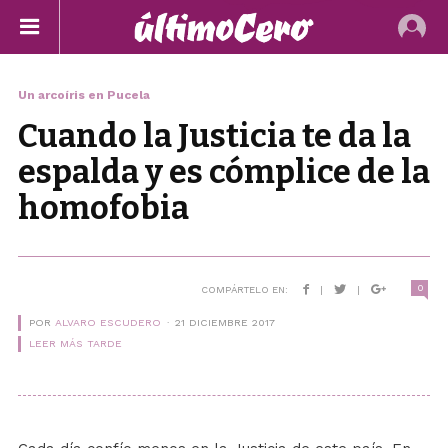
Un arcoíris en Pucela
Cuando la Justicia te da la
espalda y es cómplice de la
homofobia
0
COMPÁRTELO EN:
|
|
POR
ALVARO ESCUDERO
21 DICIEMBRE 2017
LEER MÁS TARDE