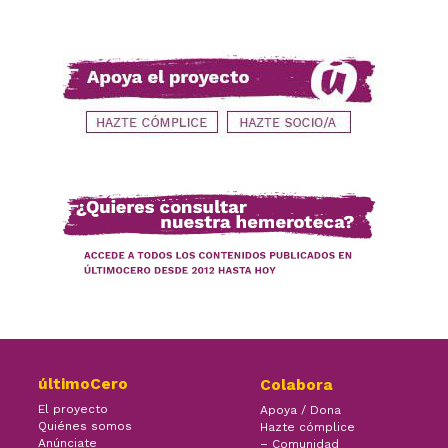
últimoCero
Colabora
El proyecto
Apoya / Dona
Quiénes somos
Hazte cómplice
Anúnciate
– Comunidad