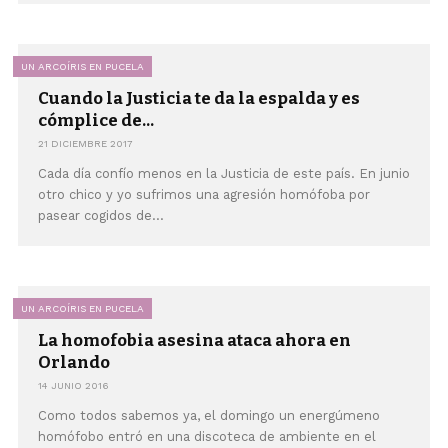
UN ARCOÍRIS EN PUCELA
Cuando la Justicia te da la espalda y es
cómplice de...
21 DICIEMBRE 2017
Cada día confío menos en la Justicia de este país. En junio
otro chico y yo sufrimos una agresión homófoba por
pasear cogidos de...
UN ARCOÍRIS EN PUCELA
La homofobia asesina ataca ahora en
Orlando
14 JUNIO 2016
Como todos sabemos ya, el domingo un energúmeno
homófobo entró en una discoteca de ambiente en el