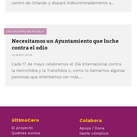
centro de Orlando y disparó indiscriminadamente a...
UN ARCOÍRIS EN PUCELA
Necesitamos un Ayuntamiento que luche
contra el odio
16 MAYO 2016
Cada 17 de mayo celebramos el Día Internacional contra
la Homofobia y la Transfobia o, como lo llamamos algunas
personas que intentamos ser más...
últimoCero
Colabora
El proyecto
Apoya / Dona
Quiénes somos
Hazte cómplice