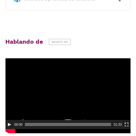
Hablando de
MESETA SKI
Reproductor
de
vídeo
00:00
01:33