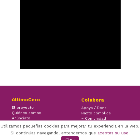
últimoCero
Colabora
El proyecto
Apoya / Dona
Quiénes somos
Hazte cómplice
Anúnciate
– Comunidad
Contacto
– Ayuda
Utilizamos pequeñas cookies para mejorar tu experiencia en la web.
Si continúas navegando, entendemos que
aceptas su uso
.
¡Claro!