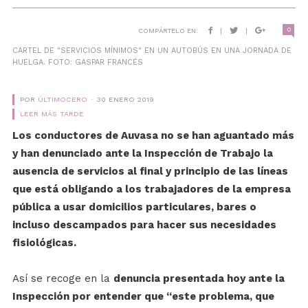
0
COMPÁRTELO EN:
|
|
CARTEL DE "SERVICIOS MÍNIMOS" EN UN AUTOBÚS EN UNA JORNADA DE
HUELGA. FOTO: GASPAR FRANCÉS
POR
ÚLTIMOCERO
30 ENERO 2019
LEER MÁS TARDE
Los conductores de Auvasa no se han aguantado más
y han denunciado ante la Inspección de Trabajo la
ausencia de servicios al final y principio de las líneas
que está obligando a los trabajadores de la empresa
pública a usar domicilios particulares, bares o
incluso descampados para hacer sus necesidades
fisiológicas.
Así se recoge en la
denuncia presentada hoy ante la
Inspección por entender que “este problema, que