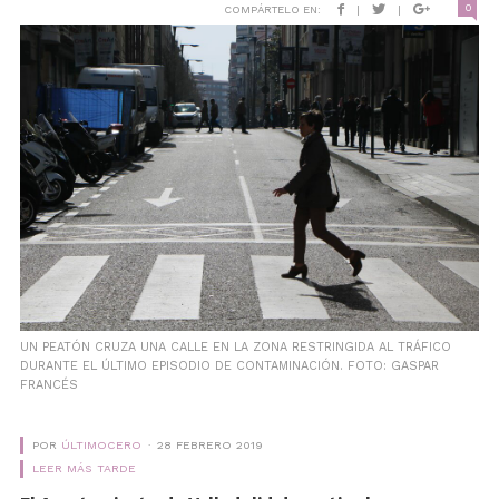
0
COMPÁRTELO EN:
|
|
UN PEATÓN CRUZA UNA CALLE EN LA ZONA RESTRINGIDA AL TRÁFICO
DURANTE EL ÚLTIMO EPISODIO DE CONTAMINACIÓN. FOTO: GASPAR
FRANCÉS
POR
ÚLTIMOCERO
28 FEBRERO 2019
LEER MÁS TARDE