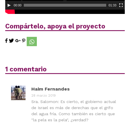
00:00
01:33
Compártelo, apoya el proyecto
1 comentario
Haim Fernandes
28 marzo 2019
Sra. Salomon: Es cierto, el gobierno actual
de Israel es más de derechas que el grifo
del agua fría. Como también es cierto que
"la pela es la pela", ¿verdad?