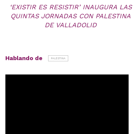
‘EXISTIR ES RESISTIR’ INAUGURA LAS
QUINTAS JORNADAS CON PALESTINA
DE VALLADOLID
Hablando de
PALESTINA
Reproductor
de
vídeo