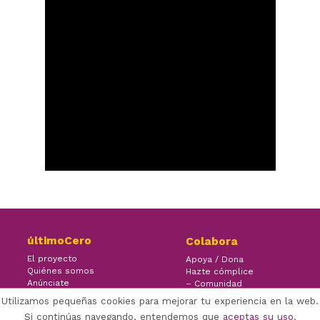
últimoCero
Colabora
El proyecto
Apoya / Dona
Quiénes somos
Hazte cómplice
Anúnciate
– Comunidad
Contacto
– Ayuda
Utilizamos pequeñas cookies para mejorar tu experiencia en la web.
Si continúas navegando, entendemos que
aceptas su uso
.