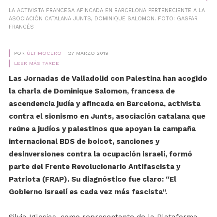
LA ACTIVISTA FRANCESA AFINCADA EN BARCELONA PERTENECIENTE A LA
ASOCIACIÓN CATALANA JUNTS, DOMINIQUE SALOMON. FOTO: GASPAR
FRANCÉS
POR
ÚLTIMOCERO
27 MARZO 2019
LEER MÁS TARDE
Las Jornadas de Valladolid con Palestina han acogido
la charla de Dominique Salomon, francesa de
ascendencia judía y afincada en Barcelona, activista
contra el sionismo en Junts, asociación catalana que
reúne a judíos y palestinos que apoyan la campaña
internacional BDS de boicot, sanciones y
desinversiones contra la ocupación israelí, formó
parte del Frente Revolucionario Antifascista y
Patriota (FRAP). Su diagnóstico fue claro: “El
Gobierno israelí es cada vez más fascista”.