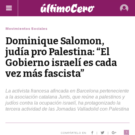
Movimientos Sociales
Dominique Salomon,
judía pro Palestina: “El
Gobierno israelí es cada
vez más fascista”
La activista francesa afincada en Barcelona perteneciente
a la asociación catalana Junts, que reúne a palestinos y
judíos contra la ocupación israelí, ha protagonizado la
tercera actividad de las Jornadas Valladolid con Palestina
1
COMPÁRTELO EN:
|
|