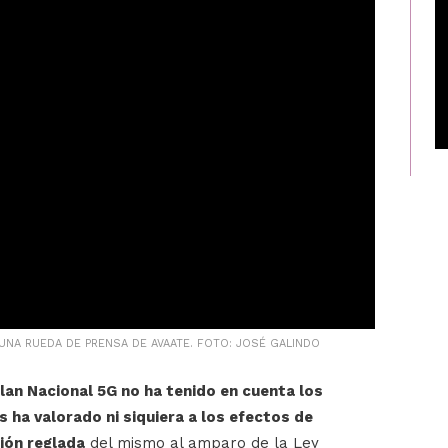
UNA RUEDA DE PRENSA DE AVAATE. FOTO: JOSÉ GALINDO
Plan Nacional 5G no ha tenido en cuenta los
 ha valorado ni siquiera a los efectos de
ción reglada
del mismo al amparo de la Ley