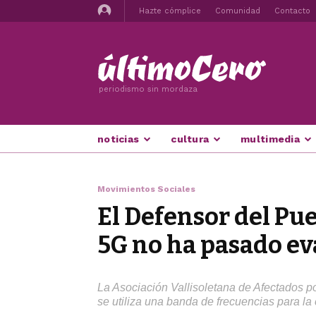
Hazte cómplice
Comunidad
Contacto
periodismo sin mordaza
noticias
cultura
multimedia
Movimientos Sociales
El Defensor del Pue
5G no ha pasado e
La Asociación Vallisoletana de Afectados 
se utiliza una banda de frecuencias para la 