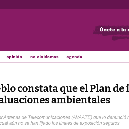
opinión
no olvidamos
agenda
blo constata que el Plan de
valuaciones ambientales
por Antenas de Telecomunicaciones (AVAATE) que lo denunció re
cual aún no se han fijado los límites de exposición seguros