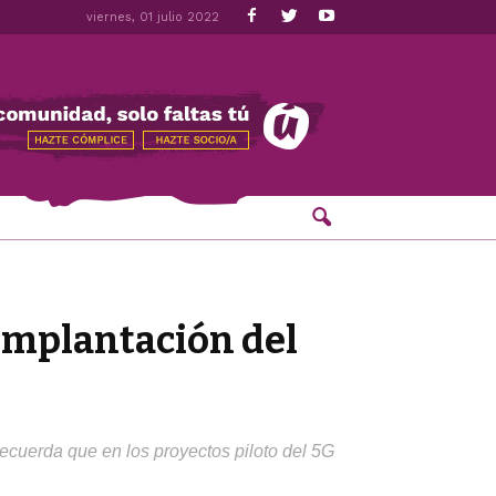
viernes, 01 julio 2022
 implantación del
cuerda que en los proyectos piloto del 5G