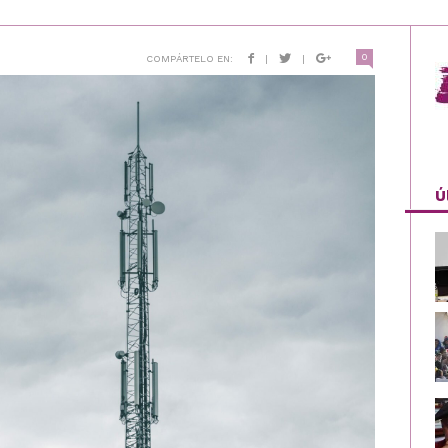
0
COMPÁRTELO EN:
|
|
Ú