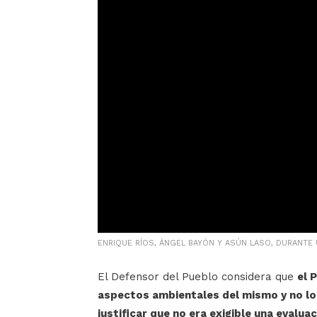
ENRIQUE RÍOS, ÁNGEL BAYÓN Y ASÚN LASO, DURANTE 
El Defensor del Pueblo considera que
el 
aspectos ambientales del mismo y no los
justificar que no era exigible una evalua