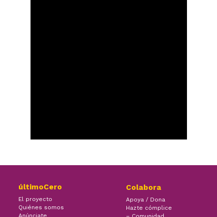
últimoCero
Colabora
El proyecto
Apoya / Dona
Quiénes somos
Hazte cómplice
Anúnciate
– Comunidad