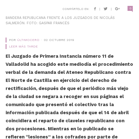
0
COMPÁRTELO EN:
|
|
BANDERA REPUBLICANA FRENTE A LOS JUZGADOS DE NICOLÁS
SALMERÓN. FOTO: GASPAR FRANCÉS
POR
ÚLTIMOCERO
02 OCTUBRE 2019
LEER MÁS TARDE
El Juzgado de Primera Instancia número 11 de
Valladolid ha acogido este mediodía el procedimiento
verbal de la demanda del Ateneo Republicano contra
El Norte de Castilla en ejercicio del derecho de
rectificación, después de que el periódico más viejo
de la ciudad se negara a recoger en sus páginas el
comunicado que presentó el colectivo tras la
información publicada después de que el 14 de abril
coincidiera el reparto de claveles republicano con
dos procesiones. Mientras en lo publicado se
refieren “lesiones” a los cofrades por parte de