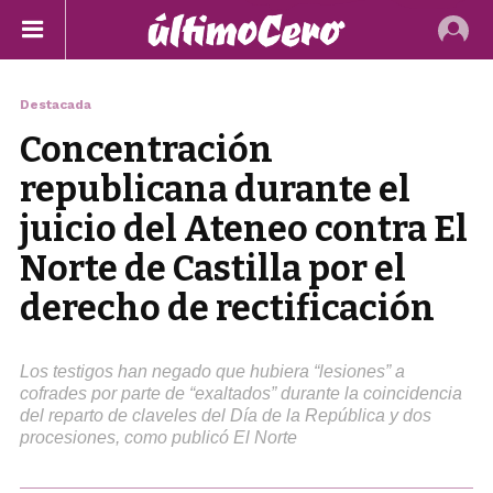
Destacada
Concentración
republicana durante el
juicio del Ateneo contra El
Norte de Castilla por el
derecho de rectificación
Los testigos han negado que hubiera “lesiones” a
cofrades por parte de “exaltados” durante la coincidencia
del reparto de claveles del Día de la República y dos
procesiones, como publicó El Norte