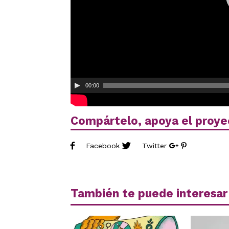
00:00
Compártelo, apoya el proye
Facebook
Twitter
También te puede interesar