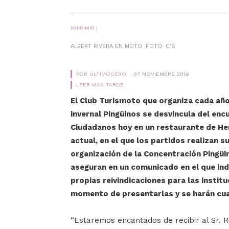
IMPRIMIR
|
ALBERT RIVERA EN MOTO. FOTO: C'S
POR
ÚLTIMOCERO
07 NOVIEMBRE 2019
LEER MÁS TARDE
El Club Turismoto que organiza cada año
invernal Pingüinos se desvincula del en
Ciudadanos hoy en un restaurante de Her
actual, en el que los partidos realizan 
organización de la Concentración Pingüin
aseguran en un comunicado en el que in
propias reivindicaciones para las instit
momento de presentarlas y se harán cu
“Estaremos encantados de recibir al Sr. R