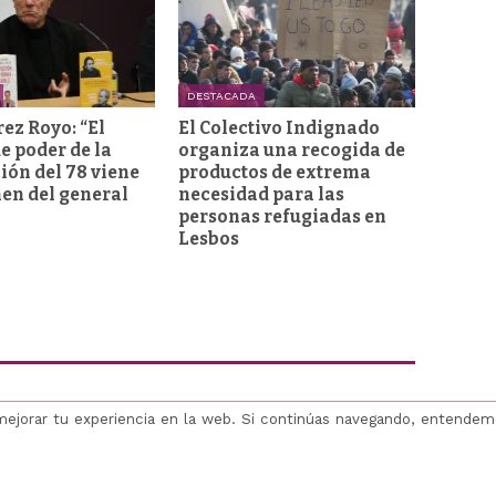
DESTACADA
rez Royo: “El
El Colectivo Indignado
e poder de la
organiza una recogida de
ión del 78 viene
productos de extrema
men del general
necesidad para las
personas refugiadas en
Lesbos
mejorar tu experiencia en la web. Si continúas navegando, entende