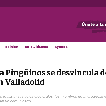
opinión
no olvidamos
agenda
za Pingüinos se desvincula 
n Valladolid
dos realizan sus actos electorales, los miembros de la organiza
an en un comunicado