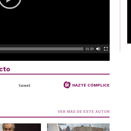
01:33
cto
HAZTE CÓMPLICE
tweet
VER MÁS DE ESTE AUTOR