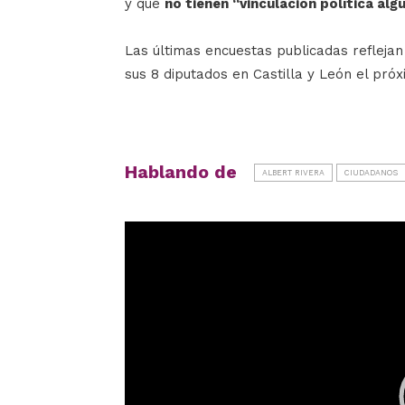
y que
no tienen “vinculación política alg
Las últimas encuestas publicadas reflejan
sus 8 diputados en Castilla y León el pró
Hablando de
ALBERT RIVERA
CIUDADANOS
Reproductor
de
vídeo