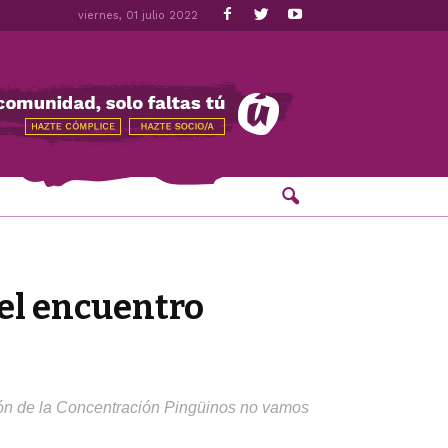
viernes, 01 julio 2022
del encuentro
ción de la Concentración Pingüinos no vamos