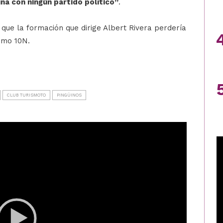
una con ningún partido político”
.
 que la formación que dirige Albert Rivera perdería
ximo 10N.
CLUB TURISMOTO
PINGÜINOS