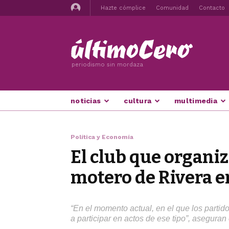
Hazte cómplice
Comunidad
Contacto
periodismo sin mordaza
noticias
cultura
multimedia
Política y Economía
El club que organi
motero de Rivera e
“En el momento actual, en el que los parti
a participar en actos de ese tipo”, asegur