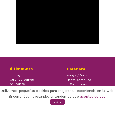
últimoCero
Colabora
El proyecto
Apoya / Dona
Quiénes somos
Hazte cómplice
Anúnciate
– Comunidad
Contacto
– Ayuda
Utilizamos pequeñas cookies para mejorar tu experiencia en la web.
Si continúas navegando, entendemos que
aceptas su uso
.
¡Claro!
×
Facebook Twitter Youtube