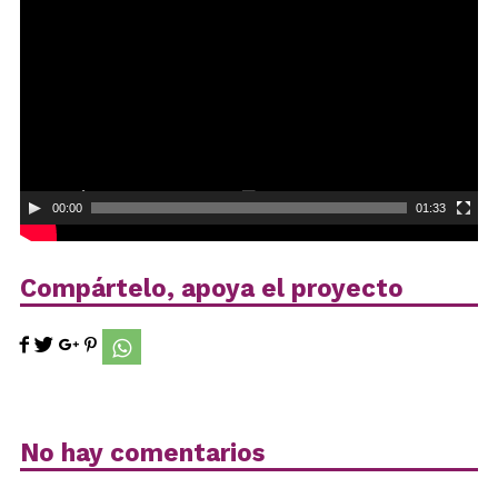
de
vídeo
00:00
01:33
Compártelo, apoya el proyecto
No hay comentarios