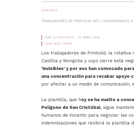
IMPRIMIR
|
TRABAJADORES DE PRINTOLID HOY, CONCENTRADOS A L
POR
ÚLTIMOCERO
13 ABRIL 2016
LEER MÁS TARDE
Los trabajadores de Printolid, la rotativa
Castilla y Mongolia y cuyo cierre está ne
‘invisibles’ y por eso han convocado para
una concentración para recabar apoyo c
por afectar a un medio de comunicación, e
La plantilla, que h
oy se ha vuelto a conce
Polígono de San Cristóbal
, sigue manten
humanos de Vocento para negociar las cond
indemnizaciones que recibirá la plantilla 