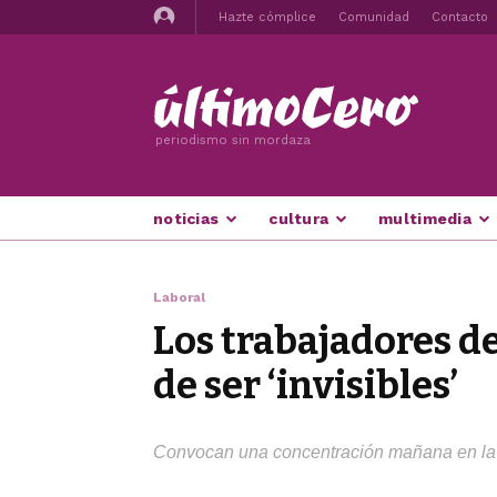
Hazte cómplice
Comunidad
Contacto
periodismo sin mordaza
noticias
cultura
multimedia
Laboral
Los trabajadores de
de ser ‘invisibles’
Convocan una concentración mañana en la Pl