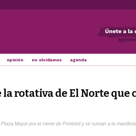
opinión
no olvidamos
agenda
 la rotativa de El Norte que 
aza Mayor por el cierre de Printolid y se suman a la manifes