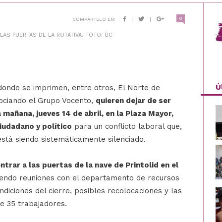
0
COMPÁRTELO EN:
|
|
AS PUERTAS DE LA ROTATIVA. FOTO: ÚC
Ú
 donde se imprimen, entre otros, El Norte de
gociando el Grupo Vocento,
quieren dejar de ser
 mañana, jueves 14 de abril, en la Plaza Mayor,
iudadano y político
para un conflicto laboral que,
stá siendo sistemáticamente silenciado.
ntrar a las puertas de la nave de Printolid en el
iendo reuniones con el departamento de recursos
iciones del cierre, posibles recolocaciones y las
de 35 trabajadores.