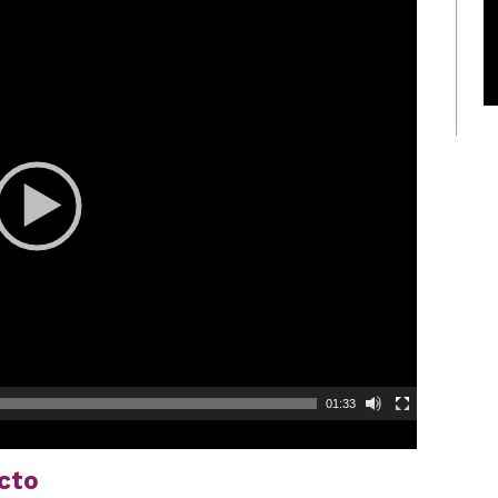
01:33
cto