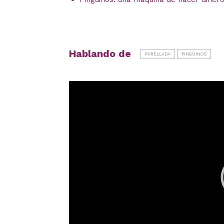
Hablando de
PARELLADA
PINGÜINOS
Reproductor
de
vídeo