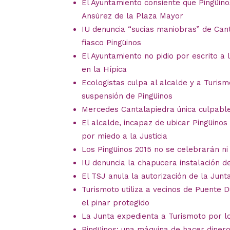
El Ayuntamiento consiente que Pingüin
Ansúrez de la Plaza Mayor
IU denuncia “sucias maniobras” de Cant
fiasco Pingüinos
El Ayuntamiento no pidio por escrito a 
en la Hípica
Ecologistas culpa al alcalde y a Turis
suspensión de Pingüinos
Mercedes Cantalapiedra única culpable
El alcalde, incapaz de ubicar Pingüino
por miedo a la Justicia
Los Pingüinos 2015 no se celebrarán ni 
IU denuncia la chapucera instalación de
El TSJ anula la autorización de la Jun
Turismoto utiliza a vecinos de Puente
el pinar protegido
La Junta expedienta a Turismoto por lo
Pingüinos: una máquina de hacer diner