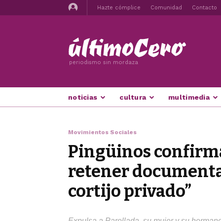
Hazte cómplice
Comunidad
Contacto
periodismo sin mordaza
noticias
cultura
multimedia
Movimientos Sociales
Pingüinos confirma 
retener documentac
cortijo privado”
Expulsa a Parellada, su mujer y su hermano