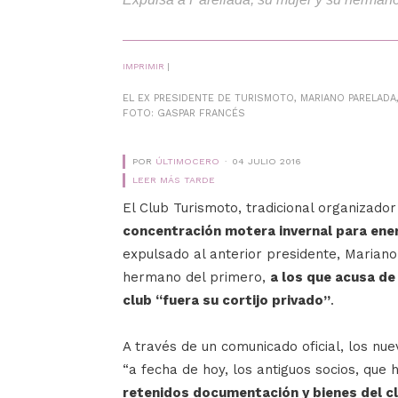
IMPRIMIR
|
EL EX PRESIDENTE DE TURISMOTO, MARIANO PARELADA
FOTO: GASPAR FRANCÉS
POR
ÚLTIMOCERO
04 JULIO 2016
LEER MÁS TARDE
El Club Turismoto, tradicional organizador
concentración motera invernal para ene
expulsado al anterior presidente, Mariano
hermano del primero,
a los que acusa de
club “fuera su cortijo privado”
.
A través de un comunicado oficial, los n
“a fecha de hoy, los antiguos socios, que
retenidos documentación y bienes del c