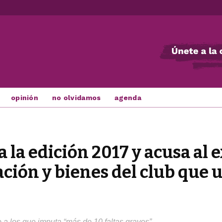
opinión
no olvidamos
agenda
la edición 2017 y acusa al 
ión y bienes del club que 
 a los que imputa “más de 10 faltas graves”