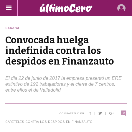
Laboral
Convocada huelga
indefinida contra los
despidos en Finanzauto
El día 22 de junio de 2017 la empresa presentó un ERE
extintivo de 192 trabajadores y el cierre de 7 centros,
entre ellos el de Valladolid
0
COMPÁRTELO EN:
|
|
CARETELES CONTRA LOS DESPIDOS EN FINANZAUTO.