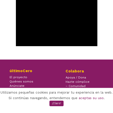
últimoCero
Colabora
El proyecto
Apoya / Dona
Quiénes somos
Hazte cómplice
Anúnciate
– Comunidad
Contacto
– Ayuda
Utilizamos pequeñas cookies para mejorar tu experiencia en la web.
Si continúas navegando, entendemos que
aceptas su uso
.
¡Claro!
×
Facebook Twitter Youtube