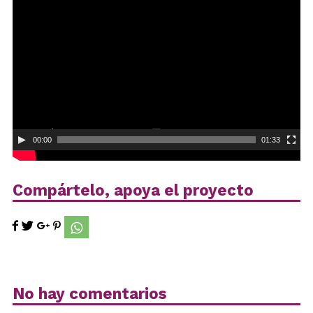
de
vídeo
00:00
01:33
Compártelo, apoya el proyecto
No hay comentarios