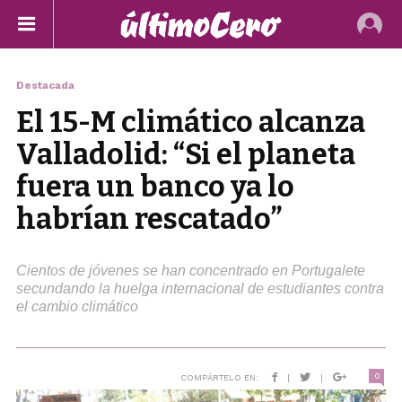
Destacada
El 15-M climático alcanza
Valladolid: “Si el planeta
fuera un banco ya lo
habrían rescatado”
Cientos de jóvenes se han concentrado en Portugalete
secundando la huelga internacional de estudiantes contra
el cambio climático
0
COMPÁRTELO EN:
|
|