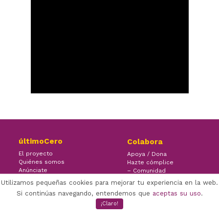
últimoCero
Colabora
El proyecto
Apoya / Dona
Quiénes somos
Hazte cómplice
Anúnciate
– Comunidad
Contacto
– Ayuda
Utilizamos pequeñas cookies para mejorar tu experiencia en la web.
Si continúas navegando, entendemos que
aceptas su uso
.
¡Claro!