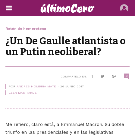
Ratón de hemeroteca
¿Un De Gaulle atlantista o
un Putin neoliberal?
0
COMPÁRTELO EN:
|
|
POR
ANDRÉS HOMBRIA MATE
26 JUNIO 2017
LEER MÁS TARDE
Me refiero, claro está, a Emmanuel Macron. Su doble
triunfo en las presidenciales y en las legislativas