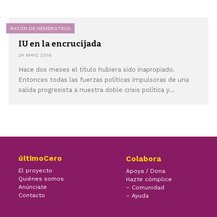
RATÓN DE HEMEROTECA
IU en la encrucijada
24 MAYO 2016
Hace dos meses el título hubiera sido inapropiado.
Entonces todas las fuerzas políticas impulsoras de una
salida progresista a nuestra doble crisis política y...
últimoCero
Colabora
El proyecto
Apoya / Dona
Quiénes somos
Hazte cómplice
Anúnciate
– Comunidad
Contacto
– Ayuda