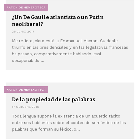
RATÓN DE HEMEROTECA
¿Un De Gaulle atlantista o un Putin
neoliberal?
26 JUNIO 2017
Me refiero, claro está, a Emmanuel Macron. Su doble
triunfo en las presidenciales y en las legislativas francesas
ha pasado, comparativamente hablando, casi
desapercibido....
RATÓN DE HEMEROTECA
De la propiedad de las palabras
17 OCTUBRE 2016
Toda lengua supone la existencia de un acuerdo tácito
entre sus hablantes sobre el contenido semántico de las
palabras que forman su léxico, o...