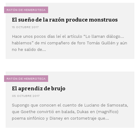
RATÓN DE HEMEROTECA
El sueño de la razón produce monstruos
15 OCTUBRE 2017
Hace unos pocos días leí el artículo “Lo llaman diálogo…
hablemos” de mi compañero de foro Tomás Guillén y aún
no he salido de...
RATÓN DE HEMEROTECA
El aprendiz de brujo
05 OCTUBRE 2017
Supongo que conocen el cuento de Luciano de Samosata,
que Goethe convirtió en balada, Dukas en (magnífico)
poema sinfónico y Disney en cortometraje que...