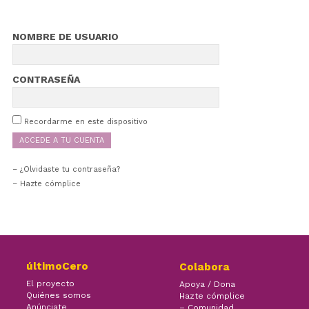
NOMBRE DE USUARIO
CONTRASEÑA
Recordarme en este dispositivo
¿Olvidaste tu contraseña?
– Hazte cómplice
últimoCero
Colabora
El proyecto
Apoya / Dona
Quiénes somos
Hazte cómplice
Anúnciate
– Comunidad