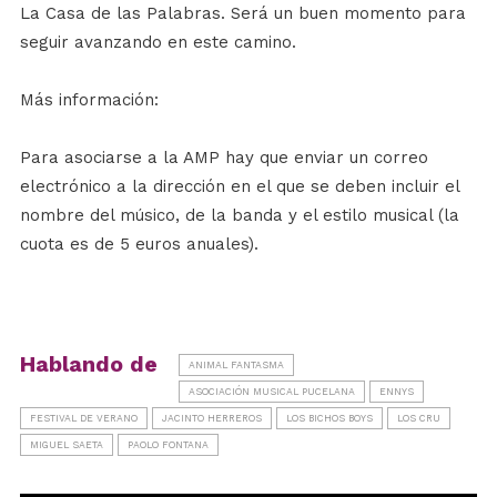
La Casa de las Palabras. Será un buen momento para
seguir avanzando en este camino.
Más información:
Para asociarse a la AMP hay que enviar un correo
electrónico a la dirección
en el que se deben incluir el
nombre del músico, de la banda y el estilo musical (la
cuota es de 5 euros anuales).
Hablando de
ANIMAL FANTASMA
ASOCIACIÓN MUSICAL PUCELANA
ENNYS
FESTIVAL DE VERANO
JACINTO HERREROS
LOS BICHOS BOYS
LOS CRU
MIGUEL SAETA
PAOLO FONTANA