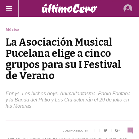
Música
La Asociación Musical
Pucelana elige a cinco
grupos para su I Festival
de Verano
Ennys, Los bichos boys, Animalfantasma, Paolo Fontana
y la Banda del Patio y Los Cru actuarán el 29 de julio en
las Moreras
0
COMPÁRTELO EN:
|
|