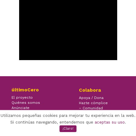
últimoCero
Colabora
El proyecto
Apoya / Dona
Quiénes somos
Hazte cómplice
Anúnciate
– Comunidad
Contacto
– Ayuda
Utilizamos pequeñas cookies para mejorar tu experiencia en la web.
Si continúas navegando, entendemos que
aceptas su uso
.
¡Claro!