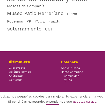
Moscas de Compañía
Museo Patio Herreriano
Pleno
PSOE
PP
Podemos
Renault
soterramiento
UGT
últimoCero
Colabora
El proyecto
Apoya / Dona
Quiénes somos
Hazte cómplice
Anúnciate
– Comunidad
Contacto
– Ayuda
Utilizamos pequeñas cookies para mejorar tu experiencia en la web.
×
Facebook Twitter Youtube
Si continúas navegando, entendemos que
aceptas su uso
.