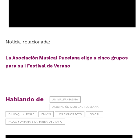
Noticia relacionada:
La Asociación Musical Pucelana elige a cinco grupos
para su I Festival de Verano
Hablando de
ANIMALFANTASMA
ASOCIACIÓN MUSICAL PUCELANA
DJ JOAQUIN POSAC
ENNYS
LOS BICHOS BOYS
LOS CRU
PAOLO FONTANA Y LA BANDA DEL PATIO