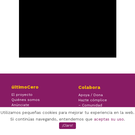
últimoCero
Colabora
El proyecto
Apoya / Dona
Quiénes somos
Hazte cómplice
Anúnciate
– Comunidad
Contacto
– Ayuda
Utilizamos pequeñas cookies para mejorar tu experiencia en la web.
Si continúas navegando, entendemos que
aceptas su uso
.
¡Claro!