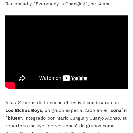
Radiohead y `Everybody´s Changing´, de Keane.
A las 21 horas de la noche el festival continuará con
Los Bichos Boys,
un grupo especializado en el "
coña´n
´blues".
Integrado por Mario Jungla y Juanjo Alonso, su
repertorio incluye "perversiones" de grupos como