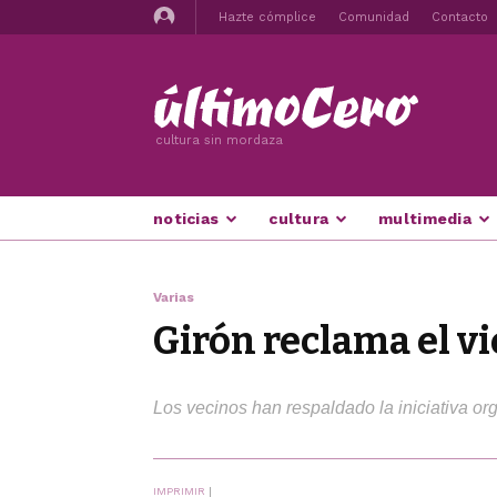
Hazte cómplice
Comunidad
Contacto
cultura sin mordaza
noticias
cultura
multimedia
Varias
Girón reclama el vi
Los vecinos han respaldado la iniciativa org
IMPRIMIR
|