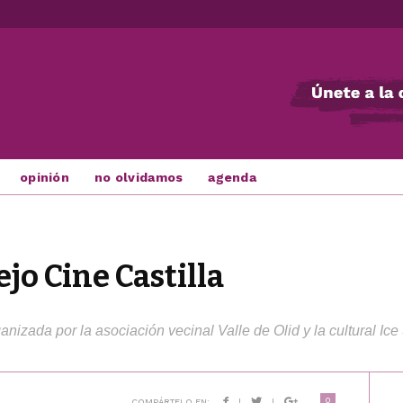
opinión
no olvidamos
agenda
ejo Cine Castilla
anizada por la asociación vecinal Valle de Olid y la cultural I
0
COMPÁRTELO EN:
|
|