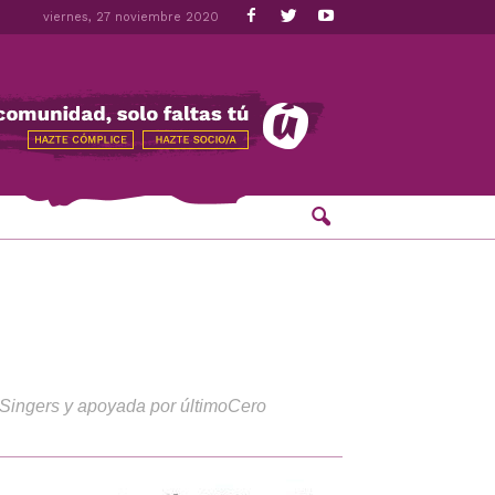
viernes, 27 noviembre 2020
ce Singers y apoyada por últimoCero