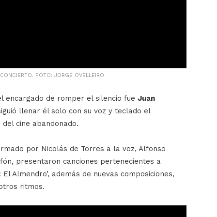
 CONCIERTO. FOTO: JORGE OVELLEIRO
el encargado de romper el silencio fue
Juan
iguió llenar él solo con su voz y teclado el
 del cine abandonado.
formado por Nicolás de Torres a la voz, Alfonso
ofón, presentaron canciones pertenecientes a
a: El Almendro’, además de nuevas composiciones,
otros ritmos.