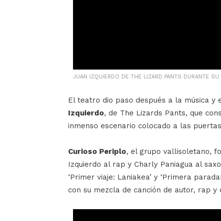
JUAN IZQUIERDO DE THE LIZARD PANTS DURANTE SU
El teatro dio paso después a la música y 
Izquierdo
, de The Lizards Pants, que cons
inmenso escenario colocado a las puertas
Curioso Periplo
, el grupo vallisoletano, 
Izquierdo al rap y Charly Paniagua al sax
‘Primer viaje: Laniakea’ y ‘Primera parad
con su mezcla de canción de autor, rap y 