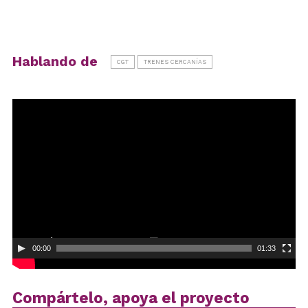
Hablando de
CGT
TRENES CERCANÍAS
Reproductor
de
vídeo
00:00
01:33
Compártelo, apoya el proyecto