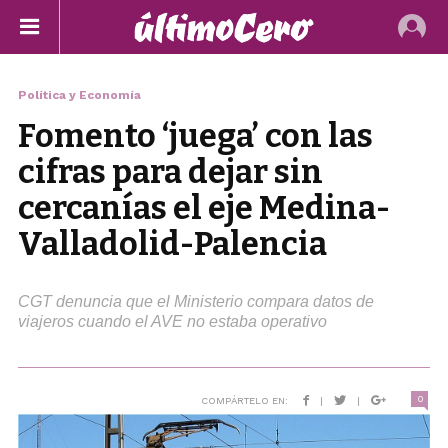
Política y Economía
Fomento ‘juega’ con las
cifras para dejar sin
cercanías el eje Medina-
Valladolid-Palencia
CGT denuncia que el Ministerio compara datos de
viajeros cuando el AVE no estaba operativo
0
COMPÁRTELO EN:
|
|